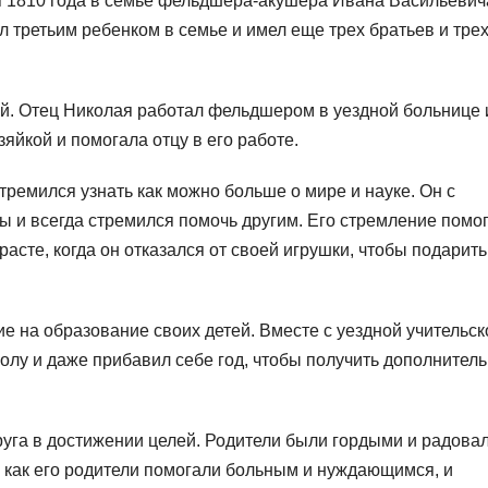
я 1810 года в семье фельдшера-акушера Ивана Васильевич
 третьим ребенком в семье и имел еще трех братьев и тре
й. Отец Николая работал фельдшером в уездной больнице 
йкой и помогала отцу в его работе.
тремился узнать как можно больше о мире и науке. Он с
 и всегда стремился помочь другим. Его стремление помог
асте, когда он отказался от своей игрушки, чтобы подарить
 на образование своих детей. Вместе с уездной учительск
олу и даже прибавил себе год, чтобы получить дополнител
уга в достижении целей. Родители были гордыми и радова
, как его родители помогали больным и нуждающимся, и