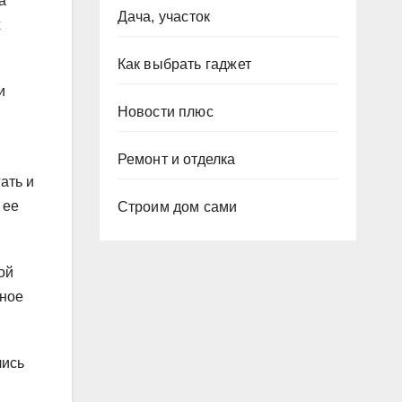
а
Дача, участок
х
Как выбрать гаджет
и
Новости плюс
Ремонт и отделка
ать и
 ее
Строим дом сами
ой
ьное
лись