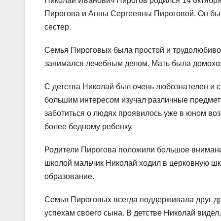
Николай Иванович Пирогов родился 14 октябр
Пирогова и Анны Сергеевны Пироговой. Он был
сестер.
Семья Пироговых была простой и трудолюбиво
занимался лечебным делом. Мать была домохозя
С детства Николай был очень любознателен и с
большим интересом изучал различные предметы
заботиться о людях проявилось уже в юном возр
более бедному ребенку.
Родители Пирогова положили большое внимание
школой мальчик Николай ходил в церковную шк
образование.
Семья Пироговых всегда поддерживала друг др
успехам своего сына. В детстве Николай видел