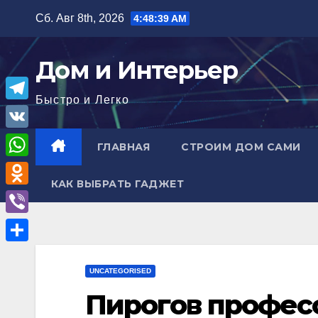
Перейти
Сб. Авг 8th, 2026
4:48:40 AM
к
содержимому
Дом и Интерьер
Быстро и Легко
T
e
V
ГЛАВНАЯ
СТРОИМ ДОМ САМИ
l
K
W
e
КАК ВЫБРАТЬ ГАДЖЕТ
h
O
g
a
d
r
V
t
n
a
i
О
s
o
m
b
UNCATEGORISED
т
A
k
e
Пирогов профес
п
p
l
r