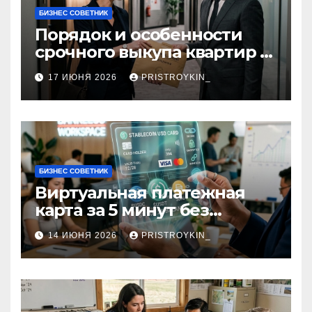
БИЗНЕС СОВЕТНИК
Порядок и особенности
срочного выкупа квартир в
срок 1–3 дня
17 ИЮНЯ 2026
PRISTROYKIN_
БИЗНЕС СОВЕТНИК
Виртуальная платежная
карта за 5 минут без
верификации и участия
14 ИЮНЯ 2026
PRISTROYKIN_
банков с пополнением в
долларовом стейблкоине