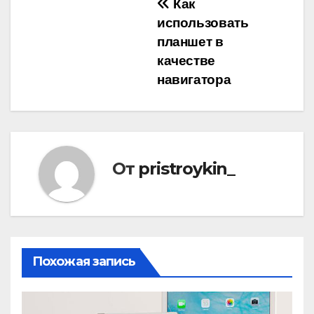
Навигация
Как
использовать
по
планшет в
записям
качестве
навигатора
От
pristroykin_
Похожая запись