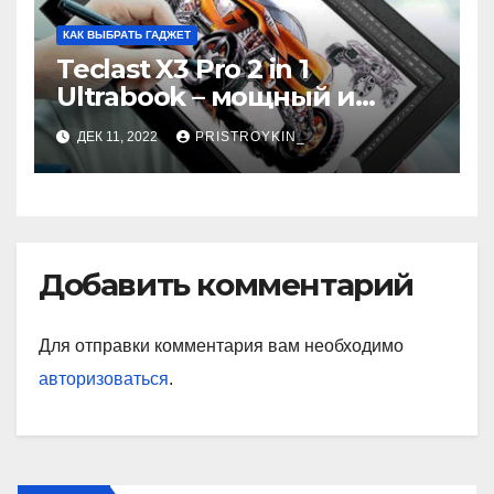
КАК ВЫБРАТЬ ГАДЖЕТ
Teclast X3 Pro 2 in 1
Ultrabook – мощный и
самодостаточный
ДЕК 11, 2022
PRISTROYKIN_
Добавить комментарий
Для отправки комментария вам необходимо
авторизоваться
.