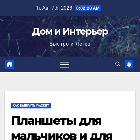
Перейти
Пт. Авг 7th, 2026
8:02:29 AM
к
содержимому
Дом и Интерьер
Быстро и Легко
КАК ВЫБРАТЬ ГАДЖЕТ
Планшеты для
мальчиков и для