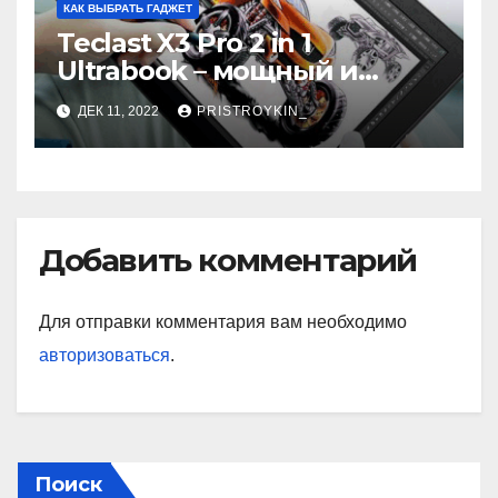
КАК ВЫБРАТЬ ГАДЖЕТ
Teclast X3 Pro 2 in 1
Ultrabook – мощный и
самодостаточный
ДЕК 11, 2022
PRISTROYKIN_
Добавить комментарий
Для отправки комментария вам необходимо
авторизоваться
.
Поиск