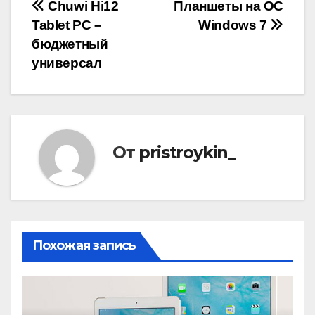
Навигация
Chuwi Hi12
Планшеты на ОС
Tablet PC –
Windows 7
по
бюджетный
записям
универсал
От
pristroykin_
Похожая запись