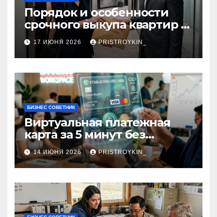
Порядок и особенности
срочного выкупа квартир в
срок 1–3 дня
17 ИЮНЯ 2026
PRISTROYKIN_
БИЗНЕС СОВЕТНИК
Виртуальная платежная
карта за 5 минут без
верификации и участия
14 ИЮНЯ 2026
PRISTROYKIN_
банков с пополнением в
долларовом стейблкоине