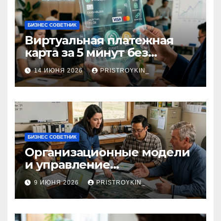
БИЗНЕС СОВЕТНИК
Виртуальная платежная
карта за 5 минут без
верификации и участия
14 ИЮНЯ 2026
PRISTROYKIN_
банков с пополнением в
долларовом стейблкоине
БИЗНЕС СОВЕТНИК
Организационные модели
и управление
сельскохозяйственными
9 ИЮНЯ 2026
PRISTROYKIN_
компаниями и
предприятиями