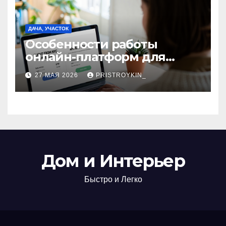
ДАЧА, УЧАСТОК
Особенности работы
онлайн-платформ для
поиска авиабилетов и
27 МАЯ 2026
PRISTROYKIN_
железнодорожных
билетов
Дом и Интерьер
Быстро и Легко