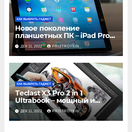
КАК ВЫБРАТЬ ГАДЖЕТ
Новое поколение
планшетных ПК – iPad Pro
9.7
ДЕК 11, 2022
PRISTROYKIN_
КАК ВЫБРАТЬ ГАДЖЕТ
Teclast X3 Pro 2 in 1
Ultrabook – мощный и
самодостаточный
ДЕК 11, 2022
PRISTROYKIN_