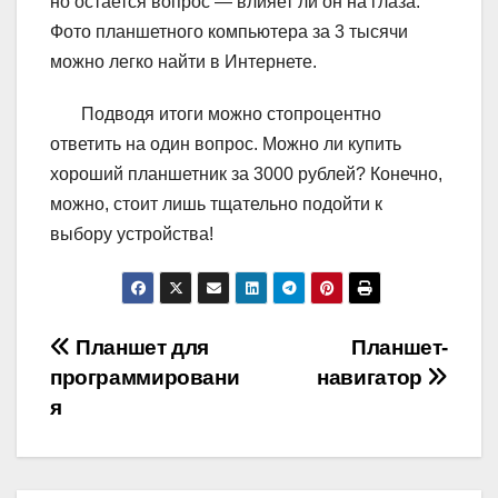
но остается вопрос — влияет ли он на глаза.
Фото планшетного компьютера за 3 тысячи
можно легко найти в Интернете.
Подводя итоги можно стопроцентно
ответить на один вопрос. Можно ли купить
хороший планшетник за 3000 рублей? Конечно,
можно, стоит лишь тщательно подойти к
выбору устройства!
Навигация
Планшет для
Планшет-
программировани
навигатор
по
я
записям