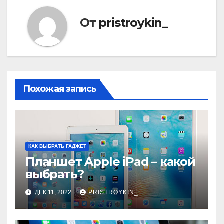
От
pristroykin_
Похожая запись
КАК ВЫБРАТЬ ГАДЖЕТ
Планшет Apple iPad – какой
выбрать?
ДЕК 11, 2022
PRISTROYKIN_