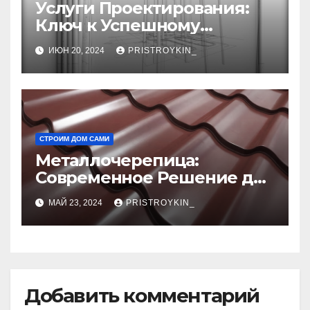
Услуги Проектирования:
Ключ к Успешному
Реализации Ваших Идей
ИЮН 20, 2024
PRISTROYKIN_
СТРОИМ ДОМ САМИ
Металлочерепица:
Современное Решение для
Крыши
МАЙ 23, 2024
PRISTROYKIN_
Добавить комментарий