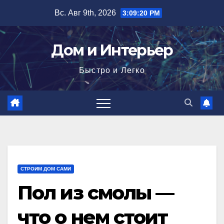
Перейти
Вс. Авг 9th, 2026
3:09:21 PM
к
содержимому
Дом и Интерьер
Быстро и Легко
СТРОИМ ДОМ САМИ
Пол из смолы —
что о нем стоит