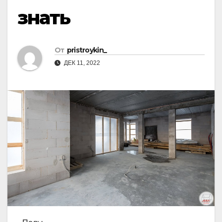
знать
От
pristroykin_
ДЕК 11, 2022