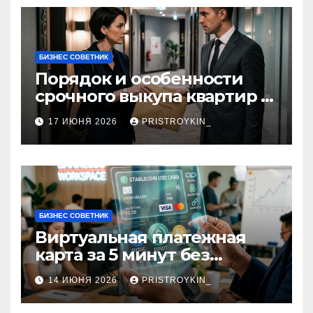
БИЗНЕС СОВЕТНИК
Порядок и особенности
срочного выкупа квартир в
срок 1–3 дня
17 ИЮНЯ 2026
PRISTROYKIN_
БИЗНЕС СОВЕТНИК
Виртуальная платежная
карта за 5 минут без
верификации и участия
14 ИЮНЯ 2026
PRISTROYKIN_
банков с пополнением в
долларовом стейблкоине