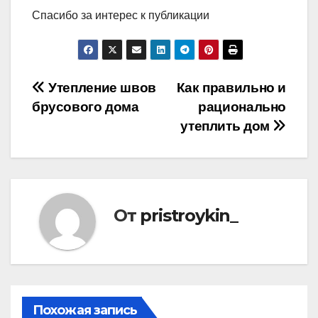
Спасибо за интерес к публикации
Навигация
Утепление швов
Как правильно и
брусового дома
рационально
по
утеплить дом
записям
От
pristroykin_
Похожая запись