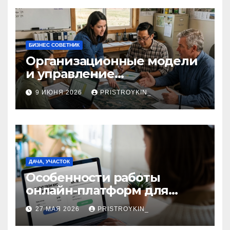
БИЗНЕС СОВЕТНИК
Организационные модели
и управление
сельскохозяйственными
9 ИЮНЯ 2026
PRISTROYKIN_
компаниями и
предприятиями
ДАЧА, УЧАСТОК
Особенности работы
онлайн-платформ для
поиска авиабилетов и
27 МАЯ 2026
PRISTROYKIN_
железнодорожных
билетов