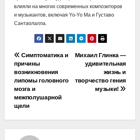
влияли на многих современных композиторов
и музыкантов, включая Yo-Yo Ma и Густаво
Сантаолалла.
Навигация
Симптоматика и
Михаил Глинка —
причины
удивительная
по
возникновения
жизнь и
записям
липомы головного
творчество гения
мозга и
музыки!
межполушарной
щели