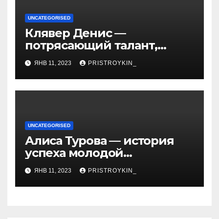
UNCATEGORISED
Клявер Денис —
потрясающий талант,
захватывающий сердца
ЯНВ 11, 2023
PRISTROYKIN_
миллионов слушателей —
узнайте обо всем, что
нужно знать о его
биографии и личной
жизни!
UNCATEGORISED
Алиса Турова — история
успеха молодой
предпринимательницы,
ЯНВ 11, 2023
PRISTROYKIN_
которая покорила бизнес-
мир своим уникальным
подходом к ведению
бизнеса и стала