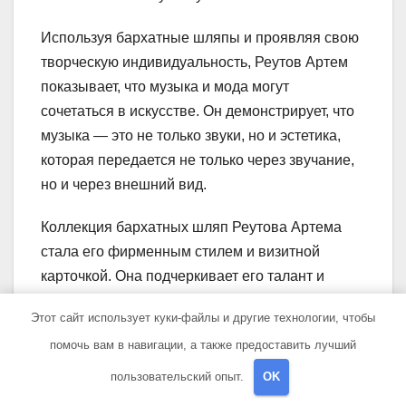
Используя бархатные шляпы и проявляя свою
творческую индивидуальность, Реутов Артем
показывает, что музыка и мода могут
сочетаться в искусстве. Он демонстрирует, что
музыка — это не только звуки, но и эстетика,
которая передается не только через звучание,
но и через внешний вид.
Коллекция бархатных шляп Реутова Артема
стала его фирменным стилем и визитной
карточкой. Она подчеркивает его талант и
неповторимость, делая его образ
Этот сайт использует куки-файлы и другие технологии, чтобы
запоминающимся на концертах и
помочь вам в навигации, а также предоставить лучший
выступлениях. Невероятные образы, которые
он создает с помощью своей коллекции шляп,
пользовательский опыт.
OK
позволяют ему привлечь внимание слушателей