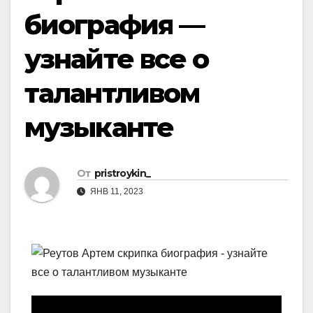
биография —
узнайте все о
талантливом
музыканте
От
pristroykin_
ЯНВ 11, 2023