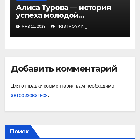
Алиса Турова — история
успеха молодой
предпринимательницы,
ЯНВ 11, 2023
PRISTROYKIN_
которая покорила бизнес-
мир своим уникальным
подходом к ведению
бизнеса и стала
вдохновением для многих
Добавить комментарий
Для отправки комментария вам необходимо
авторизоваться
.
Поиск