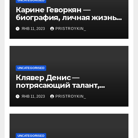
UNCATEGORISED
Карине Геворкян —
биография, личная жизнь
и факты из Википедии —
ЯНВ 11, 2023
PRISTROYKIN_
детали о жизни и карьере
известной актрисы
UNCATEGORISED
Клявер Денис —
потрясающий талант,
захватывающий сердца
ЯНВ 11, 2023
PRISTROYKIN_
миллионов слушателей —
узнайте обо всем, что
нужно знать о его
биографии и личной
жизни!
UNCATEGORISED