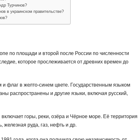
ндр Турчинов?
нов в украинском правительстве?
нов?
опе по площади и второй после России по численности
следие, которое прослеживается от древних времен до
 и флаг в желто-синем цвете. Государственным языком
раны распространены и другие языки, включая русский,
 включает горы, реки, озёра и Чёрное море. Её территория
 железная руда, газ, нефть и др.
1991 года, когда она получила свою независимость от