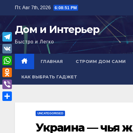
Перейти
Пт. Авг 7th, 2026
6:08:52 PM
к
содержимому
Дом и Интерьер
Быстро и Легко
T
e
V
ГЛАВНАЯ
СТРОИМ ДОМ САМИ
l
K
W
e
КАК ВЫБРАТЬ ГАДЖЕТ
h
O
g
a
d
r
V
t
n
a
i
О
s
o
m
b
UNCATEGORISED
т
A
k
e
Украина — чья ж
п
p
l
r