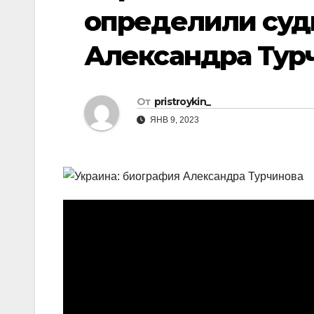
р
p
определили суд
a
а
s
Александра Тур
в
s
и
n
т
От
pristroykin_
i
ь
ЯНВ 9, 2023
k
i