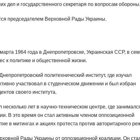
их дел и государственного секретаря по вопросам обороны
тся председателем Верховной Рады Украины.
марта 1964 года в Днепропетровске, Украинская ССР, в сем
ес к политике и общественной жизни.
непропетровский политехнический институт, где изучал
ктивно участвовал в студенческом движении и был избран
ентов своего института.
несколько лет в научно-техническом центре, где занималс
ии. В это время он стал активным членом оппозиционной
тие в митингах и акциях протеста против авторитарного ре
ерховной Рады Украины от оппозиционной коалиции. Он ста