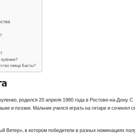
ества
?
е?
 публике?
тство певца Басты?
та
ленко, родился 20 апреля 1980 года в Ростове-на-Дону. С
зыке и поэзии. Мальчик учился играть на гитаре и сочинял с
ый Ветер», в котором победители в разных номинациях пол