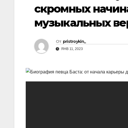
р
p
скромных начин
a
а
s
музыкальных в
в
s
и
n
т
От
pristroykin_
i
ь
ЯНВ 11, 2023
k
i