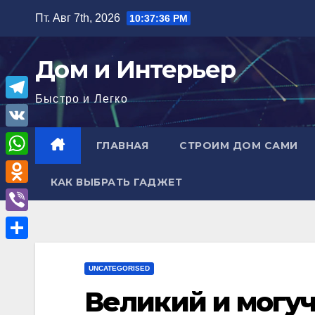
Перейти
Пт. Авг 7th, 2026
10:37:37 PM
к
содержимому
Дом и Интерьер
Быстро и Легко
T
e
V
ГЛАВНАЯ
СТРОИМ ДОМ САМИ
l
K
W
e
КАК ВЫБРАТЬ ГАДЖЕТ
h
O
g
a
d
r
V
t
n
a
i
О
s
o
m
b
UNCATEGORISED
т
A
k
e
Великий и могуч
п
p
l
r