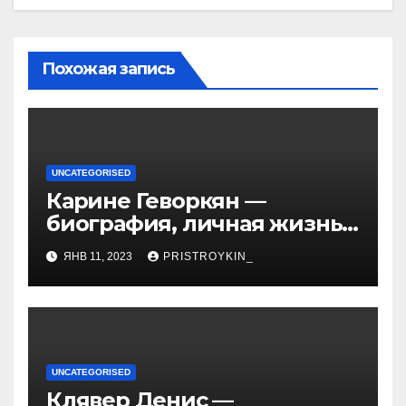
Похожая запись
UNCATEGORISED
Карине Геворкян —
биография, личная жизнь
и факты из Википедии —
ЯНВ 11, 2023
PRISTROYKIN_
детали о жизни и карьере
известной актрисы
UNCATEGORISED
Клявер Денис —