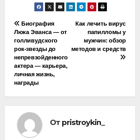
Навигация
Биография
Как лечить вирус
Люка Эванса — от
папилломы у
по
голливудского
мужчин: обзор
записям
рок-звезды до
методов и средств
непревзойденного
актера — карьера,
личная жизнь,
награды
От
pristroykin_