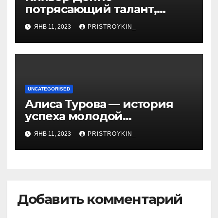
потрясающий талант,
захватывающий сердца
ЯНВ 11, 2023
PRISTROYKIN_
миллионов слушателей —
узнайте обо всем, что
нужно знать о его
биографии и личной
жизни!
UNCATEGORISED
Алиса Турова — история
успеха молодой
предпринимательницы,
ЯНВ 11, 2023
PRISTROYKIN_
которая покорила бизнес-
мир своим уникальным
подходом к ведению
бизнеса и стала
вдохновением для многих
Добавить комментарий