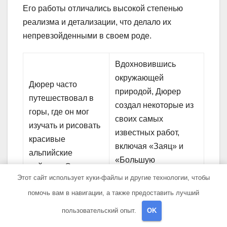
Его работы отличались высокой степенью
реализма и детализации, что делало их
непревзойденными в своем роде.
Вдохновившись
окружающей
Дюрер часто
природой, Дюрер
путешествовал в
создал некоторые из
горы, где он мог
своих самых
изучать и рисовать
известных работ,
красивые
включая «Заяц» и
альпийские
«Большую
пейзажи. Он
палестинскую
Этот сайт использует куки-файлы и другие технологии, чтобы
придавал особое
автопортрет»,
помочь вам в навигации, а также предоставить лучший
значение каждой
которые до сих пор
детали в природе и
пользовательский опыт.
OK
считаются
стремился