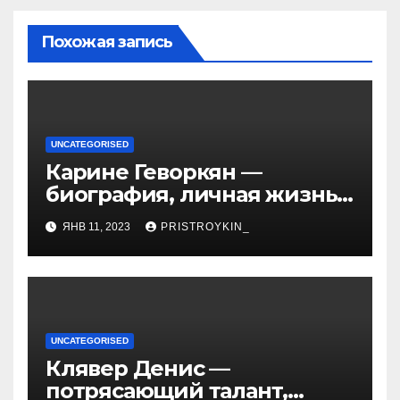
Похожая запись
UNCATEGORISED
Карине Геворкян —
биография, личная жизнь
и факты из Википедии —
ЯНВ 11, 2023
PRISTROYKIN_
детали о жизни и карьере
известной актрисы
UNCATEGORISED
Клявер Денис —
потрясающий талант,