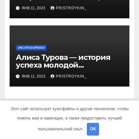
захватывающий сердца
ЯНВ 11, 2023
PRISTROYKIN_
миллионов слушателей —
узнайте обо всем, что
нужно знать о его
биографии и личной
жизни!
UNCATEGORISED
Алиса Турова — история
успеха молодой
предпринимательницы,
ЯНВ 11, 2023
PRISTROYKIN_
которая покорила бизнес-
мир своим уникальным
подходом к ведению
бизнеса и стала
Этот сайт использует куки-файлы и другие технологии, чтобы
вдохновением для многих
Добавить комментарий
помочь вам в навигации, а также предоставить лучший
пользовательский опыт.
OK
Для отправки комментария вам необходимо