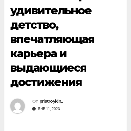
удивительное
детство,
впечатляющая
карьера и
выдающиеся
достижения
От
pristroykin_
ЯНВ 11, 2023