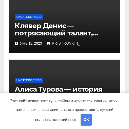
UNCATEGORISED
Клявер Денис —
потрясающий талант,
захватывающий сердца
ЯНВ 11, 2023
PRISTROYKIN_
миллионов слушателей —
узнайте обо всем, что
нужно знать о его
биографии и личной
жизни!
UNCATEGORISED
Алиса Турова — история
успеха молодой
Этот сайт использует куки-файлы и другие технологии, чтобы
предпринимательницы,
ЯНВ 11, 2023
PRISTROYKIN_
которая покорила бизнес-
помочь вам в навигации, а также предоставить лучший
мир своим уникальным
пользовательский опыт.
OK
подходом к ведению