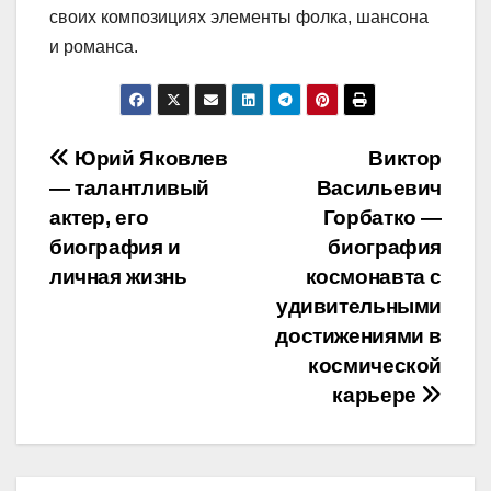
своих композициях элементы фолка, шансона
и романса.
Навигация
Юрий Яковлев
Виктор
— талантливый
Васильевич
по
актер, его
Горбатко —
записям
биография и
биография
личная жизнь
космонавта с
удивительными
достижениями в
космической
карьере