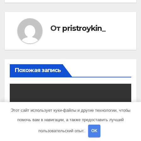
От
pristroykin_
Похожая запись
UNCATEGORISED
Этот сайт использует куки-файлы и другие технологии, чтобы
Карине Геворкян —
помочь вам в навигации, а также предоставить лучший
биография, личная жизнь
и факты из Википедии —
пользовательский опыт.
OK
ЯНВ 11, 2023
PRISTROYKIN_
детали о жизни и карьере