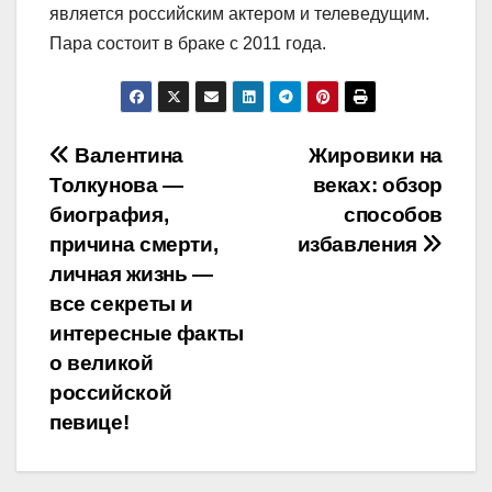
является российским актером и телеведущим.
Пара состоит в браке с 2011 года.
Навигация
Валентина
Жировики на
Толкунова —
веках: обзор
по
биография,
способов
записям
причина смерти,
избавления
личная жизнь —
все секреты и
интересные факты
о великой
российской
певице!