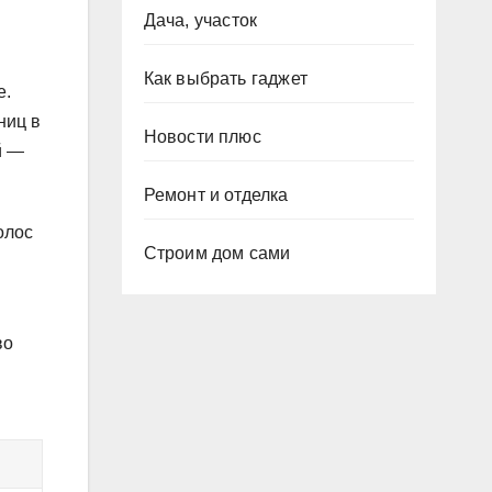
Дача, участок
Как выбрать гаджет
е.
ниц в
Новости плюс
й —
Ремонт и отделка
олос
Строим дом сами
во