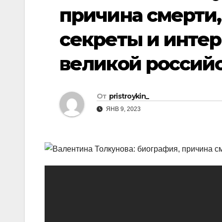
р
p
причина смерти,
a
а
s
секреты и инте
в
s
и
великой российс
n
т
i
ь
k
От
pristroykin_
i
ЯНВ 9, 2023