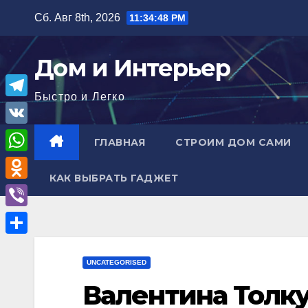
Перейти
Сб. Авг 8th, 2026
11:34:48 PM
к
содержимому
Дом и Интерьер
Быстро и Легко
T
e
V
ГЛАВНАЯ
СТРОИМ ДОМ САМИ
l
K
W
e
КАК ВЫБРАТЬ ГАДЖЕТ
h
O
g
a
d
r
V
t
n
a
i
О
s
o
m
b
UNCATEGORISED
т
A
k
e
Валентина Толку
п
p
l
r