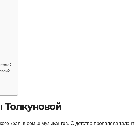
мерла?
овой?
 Толкуновой
ого края, в семье музыкантов. С детства проявляла талант