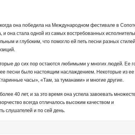
, когда она победила на Международном фестивале в Сопот
а, и она стала одной из самых востребованных исполнитель
ьным и глубоким, что помогло ей петь песни разных стиле
озиций.
торые до сих пор остаются любимыми у многих людей. Ее г
 ее песни было настоящим наслаждением. Некоторые из ее
аринные часы», «Там, за туманами» и многие другие.
лее 40 лет, и за это время она успела завоевать множест
творчество всегда отличалось высоким качеством и
ть слушателей и по сей день.