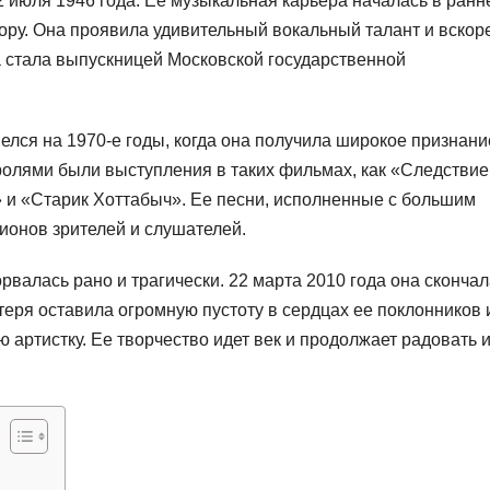
 июля 1946 года. Ее музыкальная карьера началась в ранн
хору. Она проявила удивительный вокальный талант и вскор
ва стала выпускницей Московской государственной
.
лся на 1970-е годы, когда она получила широкое признани
олями были выступления в таких фильмах, как «Следствие
» и «Старик Хоттабыч». Ее песни, исполненные с большим
ионов зрителей и слушателей.
валась рано и трагически. 22 марта 2010 года она скончал
отеря оставила огромную пустоту в сердцах ее поклонников 
ю артистку. Ее творчество идет век и продолжает радовать 